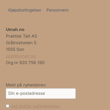
Kjøpsbetingelser
Personvern
Umah.no
Praktisk Talt AS
Gråtrostveien 5
1555 Son
post@umah.no
Org.nr 920 756 190
Meld på nyhetsbrev:
Jeg godtar betingelsene i