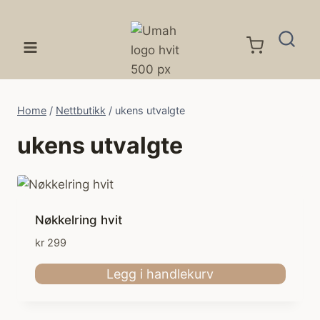
Skip
to
content
Home
/
Nettbutikk
/
ukens utvalgte
ukens utvalgte
Nøkkelring hvit
kr
299
Legg i handlekurv