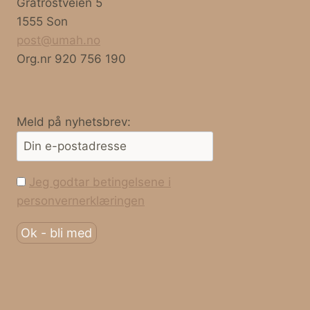
Gråtrostveien 5
1555 Son
post@umah.no
Org.nr 920 756 190
Meld på nyhetsbrev:
Jeg godtar betingelsene i
personvernerklæringen