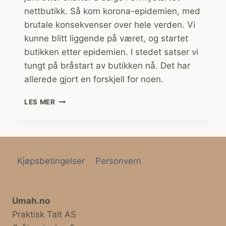
nettbutikk. Så kom korona-epidemien, med
brutale konsekvenser over hele verden. Vi
kunne blitt liggende på været, og startet
butikken etter epidemien. I stedet satser vi
tungt på bråstart av butikken nå. Det har
allerede gjort en forskjell for noen.
DERFOR
LES MER
BRÅSTARTET
UMAH
I
2020
Kjøpsbetingelser
Personvern
Umah.no
Praktisk Talt AS