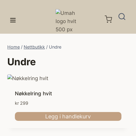
Skip
to
content
Home
/
Nettbutikk
/
Undre
Undre
Nøkkelring hvit
kr
299
Legg i handlekurv