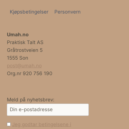
Kjøpsbetingelser
Personvern
Umah.no
Praktisk Talt AS
Gråtrostveien 5
1555 Son
post@umah.no
Org.nr 920 756 190
Meld på nyhetsbrev:
Jeg godtar betingelsene i