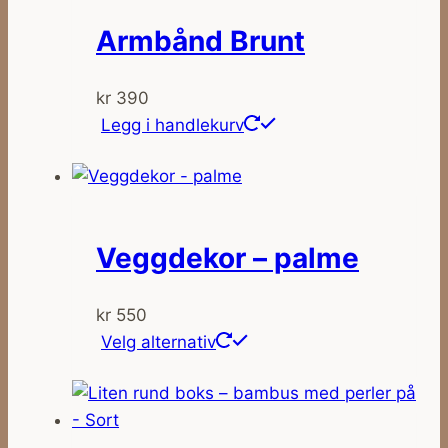
Armbånd Brunt
kr
390
Legg i handlekurv
Veggdekor – palme
kr
550
Dette
Velg alternativ
produktet
har
flere