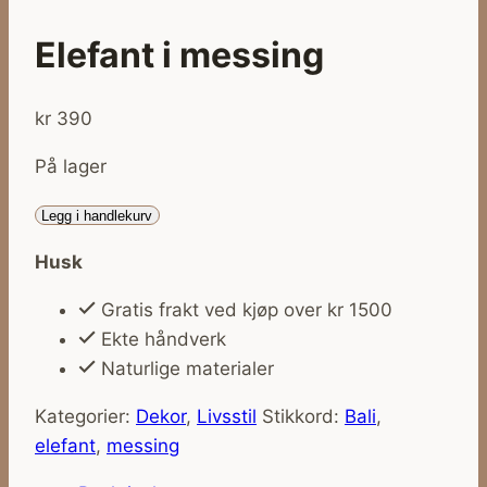
Elefant i messing
kr
390
På lager
Elefant
Legg i handlekurv
i
Husk
messing
antall
Gratis frakt ved kjøp over kr 1500
Ekte håndverk
Naturlige materialer
Kategorier:
Dekor
,
Livsstil
Stikkord:
Bali
,
elefant
,
messing