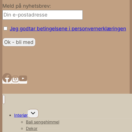
Meld på nyhetsbrev:
Jeg godtar betingelsene i personvernerklæringen
Toggle
Interiør
child
menu
Bali sengehimmel
Dekor