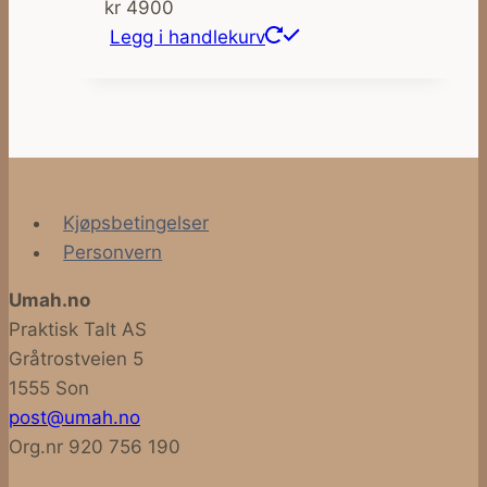
kr
4900
Legg i handlekurv
Kjøpsbetingelser
Personvern
Umah.no
Praktisk Talt AS
Gråtrostveien 5
1555 Son
post@umah.no
Org.nr 920 756 190