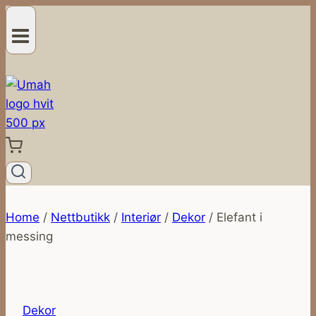
Skip
to
content
Home
/
Nettbutikk
/
Interiør
/
Dekor
/
Elefant i
messing
Dekor