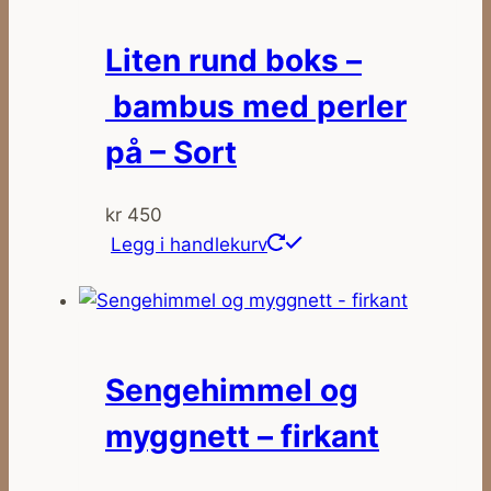
varianter.
Alternativene
Liten rund boks –
kan
velges
bambus med perler
på
på – Sort
produktsiden
kr
450
Legg i handlekurv
Sengehimmel og
myggnett – firkant