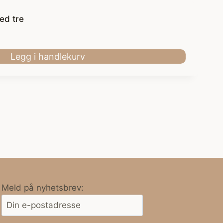
ed tre
Legg i handlekurv
Meld på nyhetsbrev: