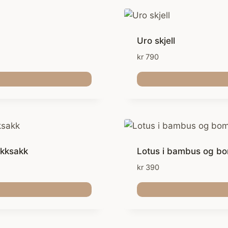
Uro skjell
kr
790
ikksakk
Lotus i bambus og bo
kr
390