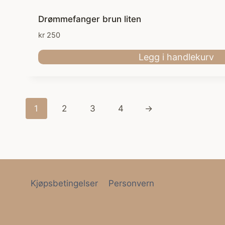
Drømmefanger brun liten
kr
250
Legg i handlekurv
1
2
3
4
→
Kjøpsbetingelser
Personvern