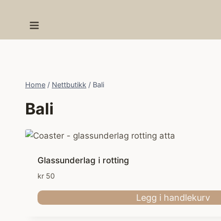
Skip
to
content
Home
/
Nettbutikk
/
Bali
Bali
Glassunderlag i rotting
kr
50
Legg i handlekurv