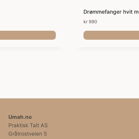
Drømmefanger hvit m
kr
990
Umah.no
Praktisk Talt AS
Gråtrostveien 5