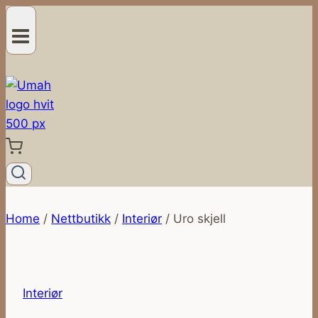
Skip
to
content
Home
/
Nettbutikk
/
Interiør
/
Uro skjell
Interiør