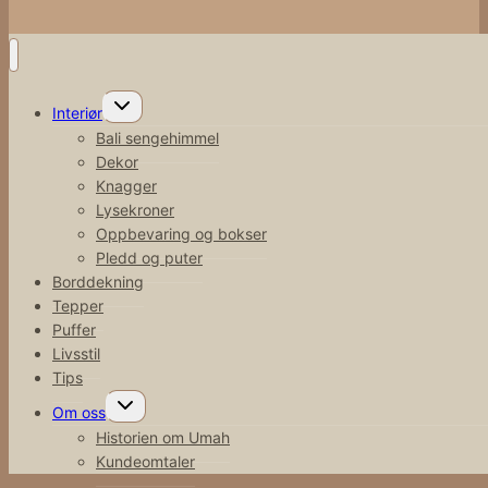
Toggle
Interiør
child
menu
Bali sengehimmel
Dekor
Knagger
Lysekroner
Oppbevaring og bokser
Pledd og puter
Borddekning
Tepper
Puffer
Livsstil
Tips
Toggle
Om oss
child
menu
Historien om Umah
Kundeomtaler