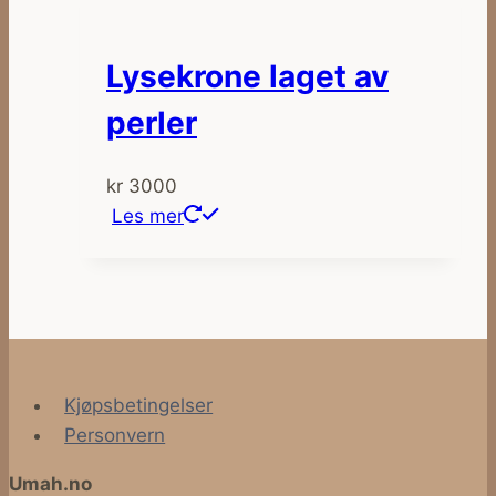
Lysekrone laget av
perler
kr
3000
Les mer
Kjøpsbetingelser
Personvern
Umah.no