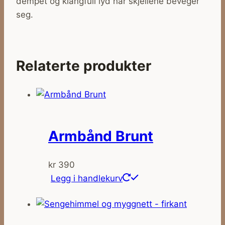
dempet og klangfull lyd når skjellene beveger
seg.
Relaterte produkter
Armbånd Brunt
kr
390
Legg i handlekurv