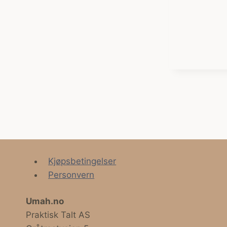
Kjøpsbetingelser
Personvern
Umah.no
Praktisk Talt AS