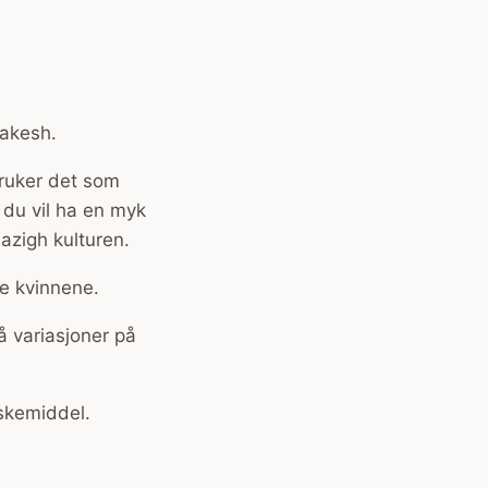
akesh.
bruker det som
 du vil ha en myk
azigh kulturen.
e kvinnene.
å variasjoner på
skemiddel.