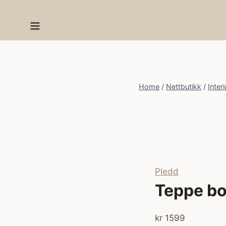
Skip
to
content
Home
/
Nettbutikk
/
Interi
Pledd
Teppe bo
kr
1599