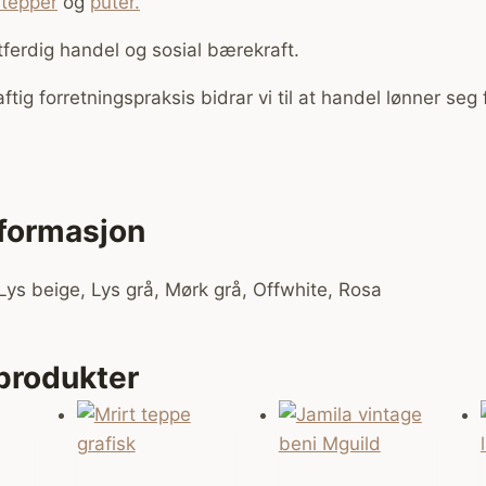
 tepper
og
puter.
tferdig handel og sosial bærekraft.
ig forretningspraksis bidrar vi til at handel lønner seg
.
nformasjon
Lys beige, Lys grå, Mørk grå, Offwhite, Rosa
 produkter