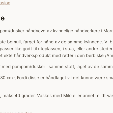
asjon
se
om/dusker håndvevd av kvinnelige håndverkere i Marr
ste bomull, farget for hånd av de samme kvinnene. Vi 
sser like godt til uteplassen, i stua, eller andre steder
Et ekte håndverksprodukt med røtter i den berbiske /Am
r med pompom/dusker i samme stoff, laget av de samm
80 cm ( Fordi disse er håndlaget vil det kunne være sm
 maks 40 grader. Vaskes med Milo eller annet mildt va