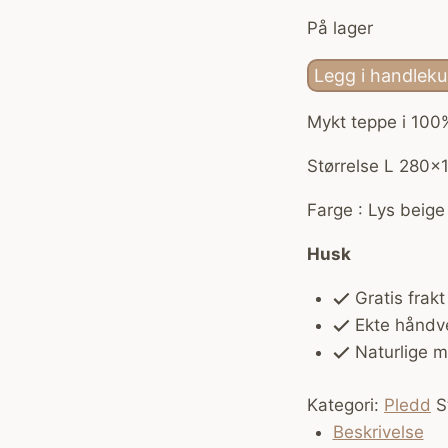
På lager
Teppe
Legg i handleku
bomull
Mykt teppe i 100
-
large
Størrelse L 280×
Lys
beige
Farge : Lys beige
antall
Husk
Gratis frakt
Ekte håndv
Naturlige ma
Kategori:
Pledd
S
Beskrivelse