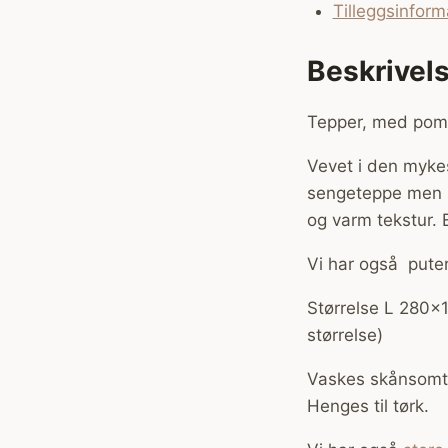
Tilleggsinform
Beskrivel
Tepper, med pomp
Vevet i den myke
sengeteppe men pa
og varm tekstur. 
Vi har også pute
Størrelse L 280×1
størrelse)
Vaskes skånsomt,
Henges til tørk.