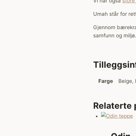
Vi har også
store
Umah står for ret
Gjennom bærekraft
samfunn og miljø
Tilleggsi
Farge
Beige, 
Relaterte