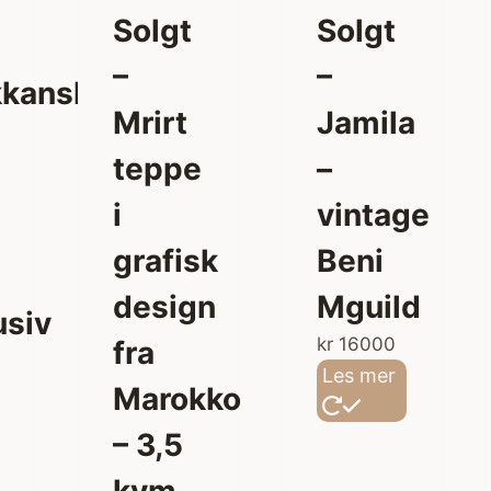
Solgt
Solgt
–
–
kansk
Mrirt
Jamila
teppe
–
i
vintage
grafisk
Beni
design
Mguild
usiv
kr
16000
fra
Les mer
Marokko
– 3,5
kvm