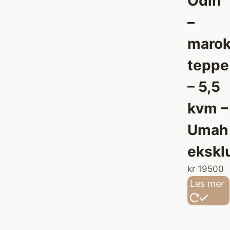
Odin
–
marok
teppe
– 5,5
kvm –
Umah
ekskl
kr
19500
Les mer