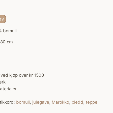
rv
% bomull
180 cm
 ved kjøp over kr 1500
erk
terialer
tikkord:
bomull
,
julegave
,
Marokko
,
pledd
,
teppe