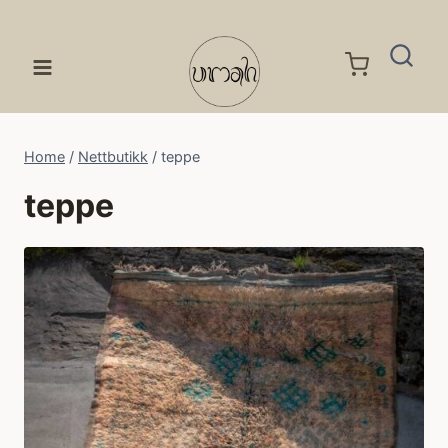
Skip
to
content
Home
/
Nettbutikk
/
teppe
teppe