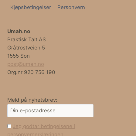
Kjøpsbetingelser
Personvern
Umah.no
Praktisk Talt AS
Gråtrostveien 5
1555 Son
post@umah.no
Org.nr 920 756 190
Meld på nyhetsbrev:
Jeg godtar betingelsene i
personvernerklæringen