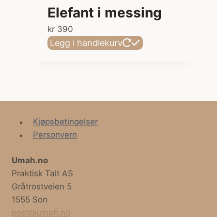
Elefant i messing
kr
390
Legg i handlekurv
Kjøpsbetingelser
Personvern
Umah.no
Praktisk Talt AS
Gråtrostveien 5
1555 Son
post@umah.no