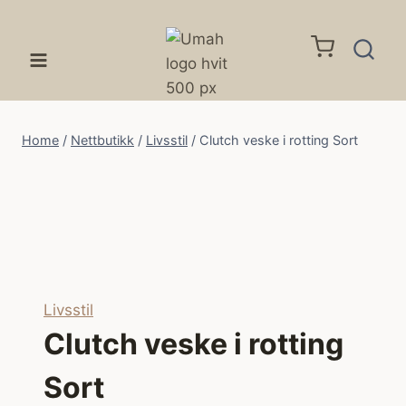
Skip
to
content
Home
/
Nettbutikk
/
Livsstil
/
Clutch veske i rotting Sort
Livsstil
Clutch veske i rotting
Sort