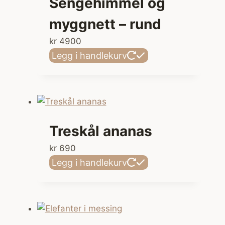
Sengehimmel og
kan
myggnett – rund
velges
på
kr
4900
produktsiden
Legg i handlekurv
Treskål ananas
kr
690
Legg i handlekurv