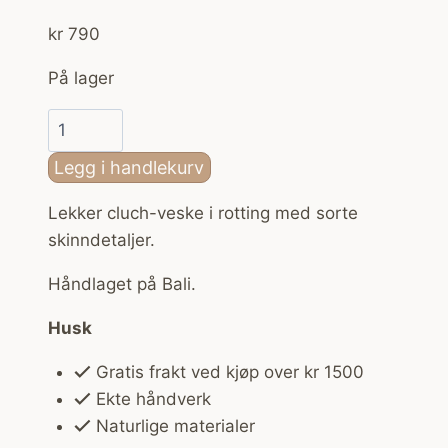
kr
790
På lager
Clutch
veske
Legg i handlekurv
i
rotting
Lekker cluch-veske i rotting med sorte
Sort
skinndetaljer.
antall
Håndlaget på Bali.
Husk
Gratis frakt ved kjøp over kr 1500
Ekte håndverk
Naturlige materialer