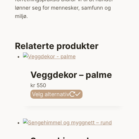
lønner seg for mennesker, samfunn og
miljø.
Relaterte produkter
Veggdekor – palme
kr
550
Dette
Velg alternativ
produktet
har
flere
varianter.
Alternativene