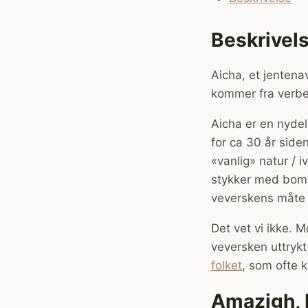
Beskrivel
Aicha, et jenten
kommer fra verbe
Aicha er en nydel
for ca 30 år siden
«vanlig» natur / 
stykker med bomul
veverskens måte å
Det vet vi ikke. M
veversken uttrykt 
folket
, som ofte k
Amazigh, 