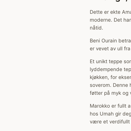
Dette er ekte Ama
moderne. Det har 
nåtid.
Beni Ourain betra
er vevet av ull fr
Et unikt teppe so
lyddempende tepp
kjøkken, for ekse
soverom. Denne h
føtter på myk og 
Marokko er fullt 
hos Umah gir deg 
være et verdifullt