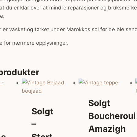
g at du er klar over at mindre reparasjoner og bruksmerke
e.
 er vasket og tørket under Marokkos sol før de ble sendt
e for nærmere opplysninger.
 produkter
Solgt
Solgt
Boucheroui
–
Amazigh
ge
Stort