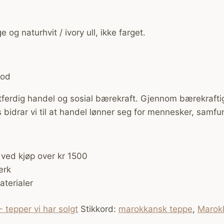
e og naturhvit / ivory ull, ikke farget.
god
tferdig handel og sosial bærekraft. Gjennom bærekrafti
s bidrar vi til at handel lønner seg for mennesker, samfu
 ved kjøp over kr 1500
erk
terialer
 tepper vi har solgt
Stikkord:
marokkansk teppe
,
Marok