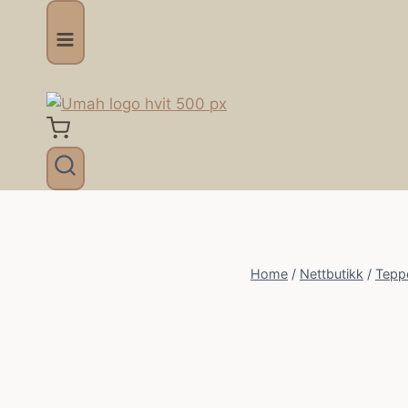
Skip
to
content
Home
/
Nettbutikk
/
Tepp