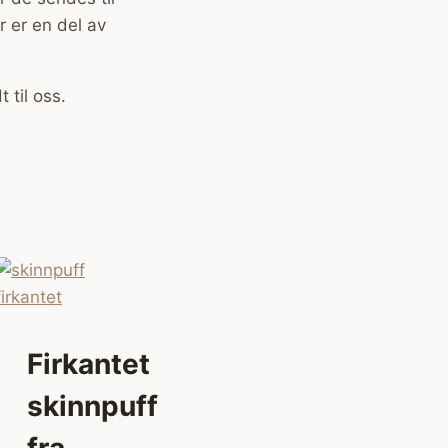
r er en del av
 til oss.
Firkantet
te
skinnpuff
fra