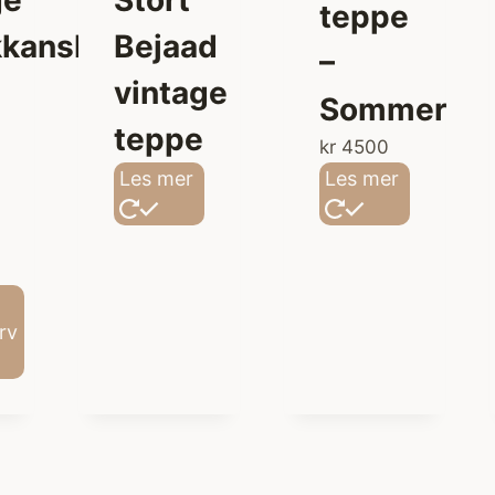
teppe
kansk
Bejaad
–
vintage
Sommer
teppe
kr
4500
Les mer
Les mer
rv