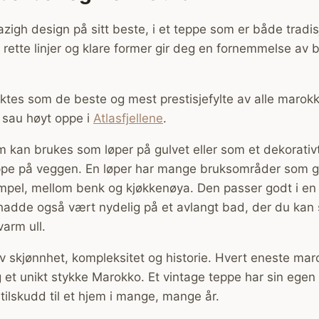
zigh design på sitt beste, i et teppe som er både tradis
rette linjer og klare former gir deg en fornemmelse av 
ktes som de beste og mest prestisjefylte av alle marok
a sau høyt oppe i
Atlasfjellene
.
m kan brukes som løper på gulvet eller som et dekorativ
e på veggen. En løper har mange bruksområder som gu
mpel, mellom benk og kjøkkenøya. Den passer godt i en 
adde også vært nydelig på et avlangt bad, der du kan 
varm ull.
av skjønnhet, kompleksitet og historie. Hvert eneste ma
et unikt stykke Marokko. Et vintage teppe har sin egen hi
 tilskudd til et hjem i mange, mange år.