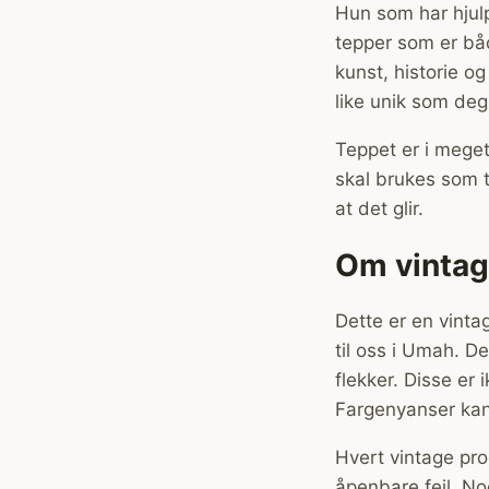
Hun som har hjulp
tepper som er båd
kunst, historie o
like unik som deg
Teppet er i meget
skal brukes som t
at det glir.
Om vinta
Dette er en vinta
til oss i Umah. De
flekker. Disse er
Fargenyanser kan 
Hvert vintage pro
åpenbare feil. No