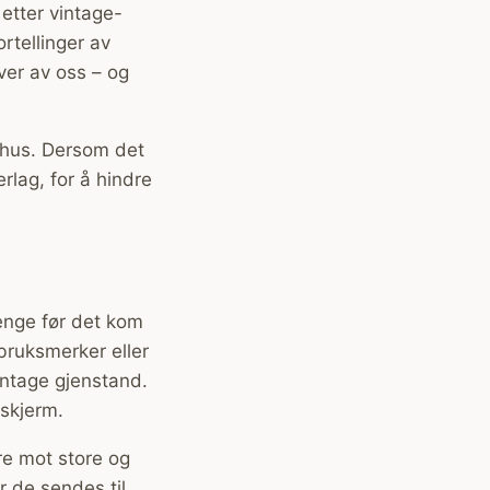
etter vintage-
rtellinger av
hver av oss – og
i hus. Dersom det
rlag, for å hindre
lenge før det kom
 bruksmerker eller
vintage gjenstand.
 skjerm.
re mot store og
r de sendes til