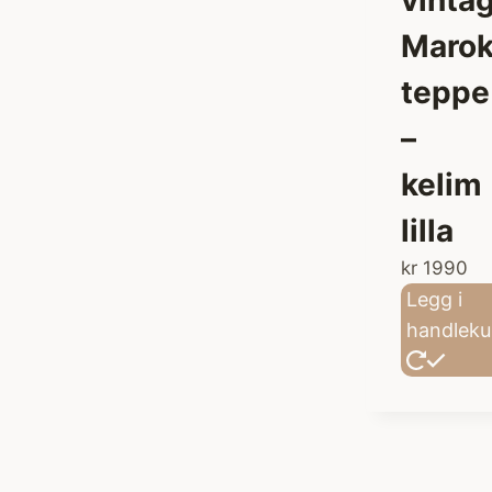
Marok
teppe
–
kelim
lilla
kr
1990
Legg i
handleku