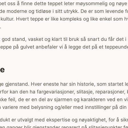
et oss å finne dette teppet leter møysommelig og nøye 
e moderne og tidløse i sitt utrykk. De er som levende fo
g kultur. Hvert teppe er like kompleks og like enkel som 
.
 god stand, vasket og klart til bruk så snart du får det 
eppe på gulvet anbefaler vi å legge det på et teppeunde
ge
ge gjenstand. Hver eneste har sin historie, som startet 
rfor kan den ha fargevariasjoner, slitasje, reparasjoner,
 ikke feil, de er en del av sjarmen og karakteren ved en 
variere med belysning og/eller med innstillinger på din
dukt er utvalgt med ekspertise og nøyaktighet, for å sik
en ganger blir gjenstander reparert på slitasjepunkter fø