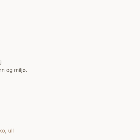
g
nn og miljø.
ko
,
ull