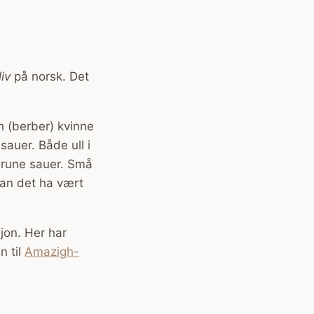
liv
på norsk. Det
h (berber) kvinne
 sauer. Både ull i
 brune sauer. Små
Kan det ha vært
sjon. Her har
n til
Amazigh-