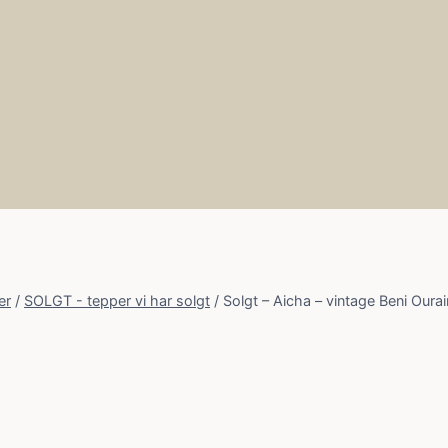
er
/
SOLGT - tepper vi har solgt
/
Solgt – Aicha – vintage Beni Ourai