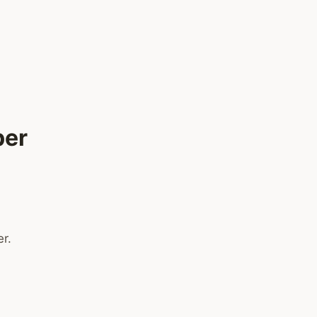
per
er.