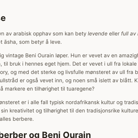
se
avn av arabisk opphav som kan bety
levende
eller
full av 
t āsha, som betyr å leve.
ig vintage Beni Ourain løper. Hun er vevet av en amazig
, til bruk i hennes eget hjem. Det er vevet i ull fra lokale
ivory, og med det sterke og livsfulle mønsteret av ull fra
lstråd er også vevet inn, og noen små islett av blått. 
 markere en tilhørighet til tuaregene?
ønsteret er i alle fall typisk nordafrikansk kultur og tradi
sin kreativitet og tilhørighet til den tradisjonsrike kulture
alles berbere.
berber og Beni Ourain