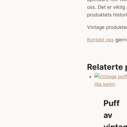
oss. Det er vikti
produktets histori
Vintage produkter
Kontakt oss
gjern
Relaterte
Puff
av
vinta