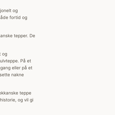
jonelt og
både fortid og
kanske tepper. De
t og
lvteppe. På et
gang eller på et
sette nakne
rokkanske teppe
storie, og vil gi