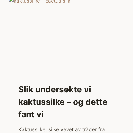
BEGREP
MED
RIK
TRADISJON
OG
UHYGGELIG
BAKTEPPE
Slik undersøkte vi
kaktussilke – og dette
fant vi
Kaktussilke, silke vevet av tråder fra