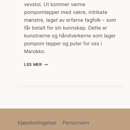
vevstol. Ut kommer varme
pompomtepper med vakre, intrikate
mønstre, laget av erfarne fagfolk – som
får betalt for sin kunnskap. Dette er
kunstnerne og håndverkerne som lager
pompom tepper og puter for oss i
Marokko.
VEVER
LES MER
POMPOMTEPPER
I
MAROKKANSK
ULL
–
OG
FÅR
BETALT
FOR
Kjøpsbetingelser
Personvern
DET