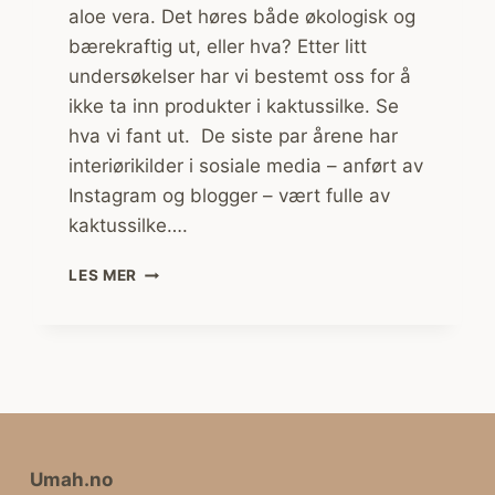
aloe vera. Det høres både økologisk og
bærekraftig ut, eller hva? Etter litt
undersøkelser har vi bestemt oss for å
ikke ta inn produkter i kaktussilke. Se
hva vi fant ut. De siste par årene har
interiørikilder i sosiale media – anført av
Instagram og blogger – vært fulle av
kaktussilke….
SLIK
LES MER
UNDERSØKTE
VI
KAKTUSSILKE
–
OG
DETTE
FANT
VI
Umah.no